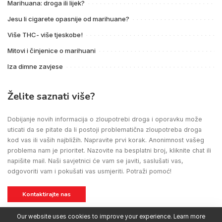
Marihuana: droga ili lijek?
Jesu li cigarete opasnije od marihuane?
Više THC- više tjeskobe!
Mitovi i činjenice o marihuani
Iza dimne zavjese
Želite saznati više?
Dobijanje novih informacija o zloupotrebi droga i oporavku može
uticati da se pitate da li postoji problematična zloupotreba droga
kod vas ili vaših najbližih. Napravite prvi korak. Anonimnost vašeg
problema nam je prioritet. Nazovite na besplatni broj, kliknite chat ili
napišite mail. Naši savjetnici će vam se javiti, saslušati vas,
odgovoriti vam i pokušati vas usmjeriti. Potraži pomoć!
Kontaktirajte nas
Our website uses cookies to improve your experience. Learn more