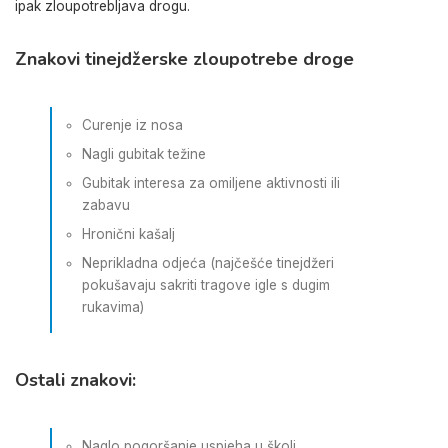
ipak zloupotrebljava drogu.
Znakovi tinejdžerske zloupotrebe droge
Curenje iz nosa
Nagli gubitak težine
Gubitak interesa za omiljene aktivnosti ili
zabavu
Hronični kašalj
Neprikladna odjeća (najčešće tinejdžeri
pokušavaju sakriti tragove igle s dugim
rukavima)
Ostali znakovi:
Naglo pogoršanje uspjeha u školi