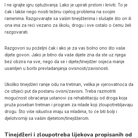
I ne igrajte igru optuživanja. Lako je upirati prstom i kriviti. To je
čak i lakše nego nositi težinu cijelog problema na svojim
ramenima. Razgovarajte sa vašim tinejdžerima i slušajte što on ili
ona ima za reći vezano za školu, drogu i sve ostalo o čemu želi
razgovarati.
Razgovori su poželjni čak i ako je za vas bolno ono što vaše
dijete govori. Jako je bitno da vaše dijete zna da ste uz njega
bez obzira na sve, nego da se i dijete/tinejdžer osjeća manje
usamljen u borbi prevladanjanja ovisnosti/zavisnosti.
Ukoliko tinejdžeri ranije odu na tretman, velika je vjerovatnoća da
će izbjeći put da postanu ovisni/zavisni. Treba razmotriti
mogućnost obraćanja ustanovi za rehabilitaciju od droga koja
pruža poseban tretman i program za mlade koji zloupotrebljavaju
drogu. Što više iskustva imaju sa mladima, to će biti bolji i
djelotvorniji sa vašim djetetom/tinejdžerom.
Tinejdžeri i zloupotreba lijekova propisanih od