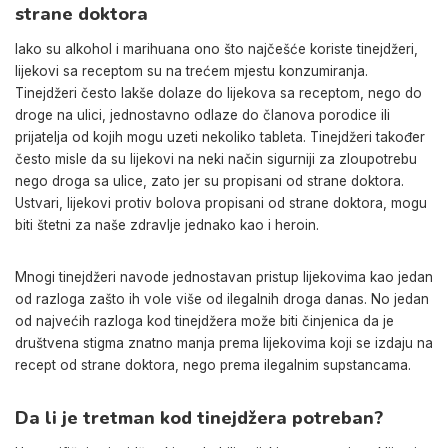
strane doktora
Iako su alkohol i marihuana ono što najčešće koriste tinejdžeri,
lijekovi sa receptom su na trećem mjestu konzumiranja.
Tinejdžeri često lakše dolaze do lijekova sa receptom, nego do
droge na ulici, jednostavno odlaze do članova porodice ili
prijatelja od kojih mogu uzeti nekoliko tableta. Tinejdžeri također
često misle da su lijekovi na neki način sigurniji za zloupotrebu
nego droga sa ulice, zato jer su propisani od strane doktora.
Ustvari, lijekovi protiv bolova propisani od strane doktora, mogu
biti štetni za naše zdravlje jednako kao i heroin.
Mnogi tinejdžeri navode jednostavan pristup lijekovima kao jedan
od razloga zašto ih vole više od ilegalnih droga danas. No jedan
od najvećih razloga kod tinejdžera može biti činjenica da je
društvena stigma znatno manja prema lijekovima koji se izdaju na
recept od strane doktora, nego prema ilegalnim supstancama.
Da li je tretman kod tinejdžera potreban?