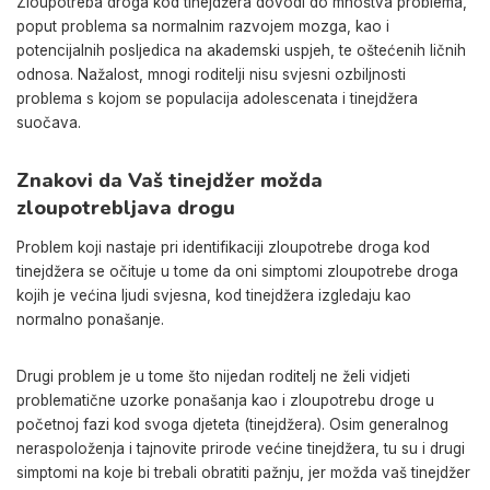
Zloupotreba droga kod tinejdžera dovodi do mnoštva problema,
poput problema sa normalnim razvojem mozga, kao i
potencijalnih posljedica na akademski uspjeh, te oštećenih ličnih
odnosa. Nažalost, mnogi roditelji nisu svjesni ozbiljnosti
problema s kojom se populacija adolescenata i tinejdžera
suočava.
Znakovi da Vaš tinejdžer možda
zloupotrebljava drogu
Problem koji nastaje pri identifikaciji zloupotrebe droga kod
tinejdžera se očituje u tome da oni simptomi zloupotrebe droga
kojih je većina ljudi svjesna, kod tinejdžera izgledaju kao
normalno ponašanje.
Drugi problem je u tome što nijedan roditelj ne želi vidjeti
problematične uzorke ponašanja kao i zloupotrebu droge u
početnoj fazi kod svoga djeteta (tinejdžera). Osim generalnog
neraspoloženja i tajnovite prirode većine tinejdžera, tu su i drugi
simptomi na koje bi trebali obratiti pažnju, jer možda vaš tinejdžer