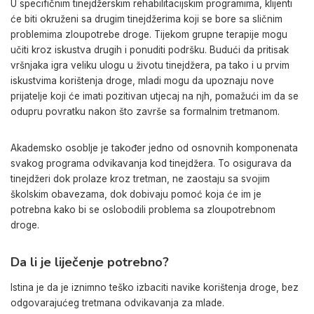
U specifičnim tinejdžerskim rehabilitacijskim programima, klijenti
će biti okruženi sa drugim tinejdžerima koji se bore sa sličnim
problemima zloupotrebe droge. Tijekom grupne terapije mogu
učiti kroz iskustva drugih i ponuditi podršku. Budući da pritisak
vršnjaka igra veliku ulogu u životu tinejdžera, pa tako i u prvim
iskustvima korištenja droge, mladi mogu da upoznaju nove
prijatelje koji će imati pozitivan utjecaj na njh, pomažući im da se
odupru povratku nakon što završe sa formalnim tretmanom.
Akademsko osoblje je također jedno od osnovnih komponenata
svakog programa odvikavanja kod tinejdžera. To osigurava da
tinejdžeri dok prolaze kroz tretman, ne zaostaju sa svojim
školskim obavezama, dok dobivaju pomoć koja će im je
potrebna kako bi se oslobodili problema sa zloupotrebnom
droge.
Da li je liječenje potrebno?
Istina je da je iznimno teško izbaciti navike korištenja droge, bez
odgovarajućeg tretmana odvikavanja za mlade.