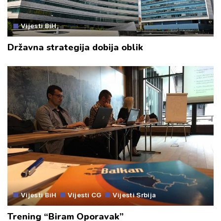
Vijesti BiH
Državna strategija dobija oblik
Vijesti BiH
Vijesti CG
Vijesti Srbija
Trening “Biram Oporavak”