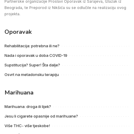
Partnerske organizacije Proslavi Oporavak iz Sarajeva, Izlazak iz
Beograda, te Preporod iz Nikšića su se odlučile na realizaciju ovog
projekta.
Oporavak
Rehabilitacija: potrebna ili ne?
Nada i oporavak u doba COVID-19
Supstitucija? Super! Šta dalje?
Osvrt na metadonsku terapiju
Marihuana
Marihuana: droga ili lijek?
Jesu li cigarete opasnije od marihuane?
Više THC- više tjeskobe!