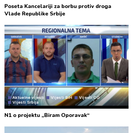
Poseta Kancelariji za borbu protiv droga
Vlade Republike Srbije
Aktuelne vijesti
Vijesti BiH
Vijesti CG
Vijesti Srbija
N1 o projektu „Biram Oporavak“