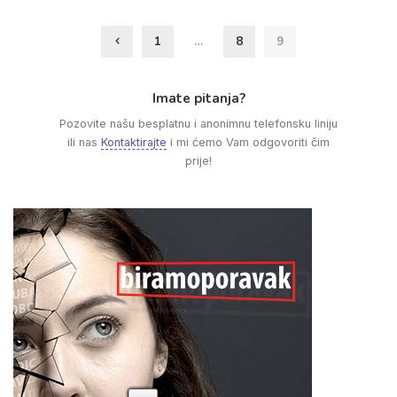
1
…
8
9
Imate pitanja?
Pozovite našu besplatnu i anonimnu telefonsku liniju
ili nas
Kontaktirajte
i mi ćemo Vam odgovoriti čim
prije!